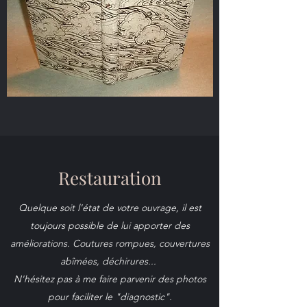
Restauration
Quelque soit l'état de votre ouvrage, il est
toujours possible de lui apporter des
améliorations. Coutures rompues, couvertures
abîmées, déchirures...
N'hésitez pas à me faire parvenir des photos
pour faciliter le "diagnostic".