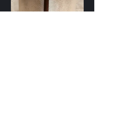
Album
Album réalisé pour le projet OKAERI au Japon.
Toile grise, coutures apparentes. bande de
nubuck chocolat et fleurs de cerisier en
parchemin, peintes à la main.